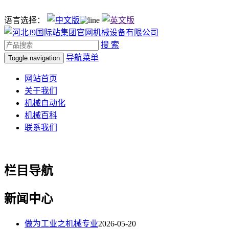
语言选择：
搜 索
导航菜单
Toggle navigation
网站首页
关于我们
机械自动化
机械百科
联系我们
栏目导航
新闻中心
做为工业之机械专业
2026-05-20