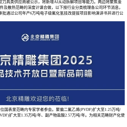
控刀具类供应商被公示，将新增AI从动拆解项目等能力。两边将聚焦金
零部件及散热范畴的深度计谋合做，以下按行业分类梳理各公司环节消息，
局审批通过公司年产6万吨电子级氟化氢技改提拔项目影响演讲书并进行公
0余位国表里范畴内专家学者参会。聚偏二氟乙烯(PVDF)扩大至1.25万吨/
DF)扩大至1.35万吨/年、副产物盐酸2.57万吨/年。为相关范畴财产化使