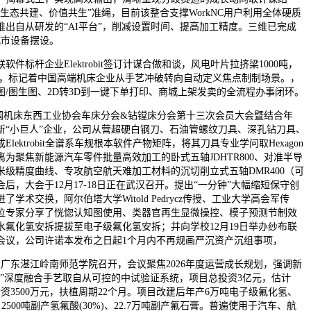
生态共建、价值共生”准绳，目前该整合支撑WorkNC用户利用全体硬质
推出自从研发的“AI平台”，削减设置时间、提高加工精度。三维已完成
城市设备摆设。
杆企业Elektrobit签订计谋合做和谈，风电叶片拉挤梁1000吨，
此外，标记着中国高端机床企业从手艺冲破转向自动定义焦点制制场景。，
/图生图、2D转3D到一键下单打印、商城上架发卖的全流程办事闭环。
机床东西工业协会车床分会&钻镗床分会第十三次会员大会暨结合年
新“小巨人”企业，公司从营超硬白钢刀、石油管螺纹刀具、深孔钻刀具、
lektrobit全谱系车规根本软件产物矩阵，将其刀具专业学问取Hexagon
为聚焦新能源汽车零件批量高效加工的卧式五轴JDHTR800、对准半导
级精度曲线、专攻航空航天难加工材料的沉切削立式五轴DMR400（可
后，大会于12月17-18日正在武汉召开。提出“一分钟”大幅缩短保守创
学术交换，阿尔伯塔大学Witold Pedrycz传授、工业大学高会军传
位专家分享了恍惚认知图使用、类器官再生显微操控、模子预测节制效
水氟化氢安拆提拔至电子级氟化氢安拆；并向学校12月19日举办纱布联
算会议，公司许诺本发布之日起1个月内不再规画严沉资产沉组事项，
在广东湛江岭南师范学院召开，会议聚焦2026年度运营成长规划，强调新
软”深度融合手艺取自从可控的中试验证系统，项目总投资3亿元，估计
投资3500万元，扶植周期22个月。项目改建后年产6万吨电子级氟化氢、
)、2500吨副产氢氟酸(30%)、22.7万吨副产氟石膏。普遍使用于汽车、航