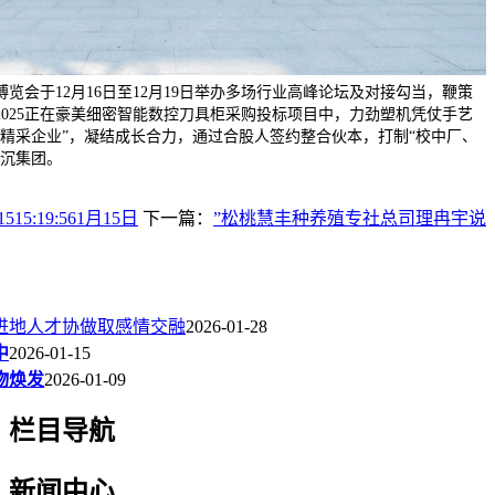
博览会于12月16日至12月19日举办多场行业高峰论坛及对接勾当，鞭策
2025正在豪美细密智能数控刀具柜采购投标项目中，力劲塑机凭仗手艺
塑精采企业”，凝结成长合力，通过合股人签约整合伙本，打制“校中厂、
武沉集团。
515:19:561月15日
下一篇：
”松桃慧丰种养殖专社总司理冉宇说
进地人才协做取感情交融
2026-01-28
中
2026-01-15
物焕发
2026-01-09
栏目导航
新闻中心