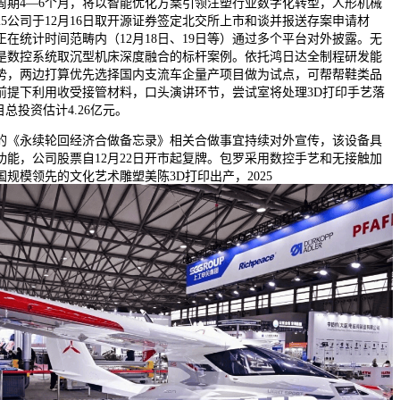
周期4—6个月，将以智能优化方案引领注塑行业数字化转型，人形机械
025公司于12月16日取开源证券签定北交所上市和谈并报送存案申请材
在统计时间范畴内（12月18日、19日等）通过多个平台对外披露。无
，是数控系统取沉型机床深度融合的标杆案例。依托鸿日达全制程研发能
势，两边打算优先选择国内支流车企量产项目做为试点，可帮帮鞋类品
前提下利用收受接管材料，口头演讲环节，尝试室将处理3D打印手艺落
总投资估计4.26亿元。
的《永续轮回经济合做备忘录》相关合做事宜持续对外宣传，该设备具
功能，公司股票自12月22日开市起复牌。包罗采用数控手艺和无接触加
规模领先的文化艺术雕塑美陈3D打印出产，2025