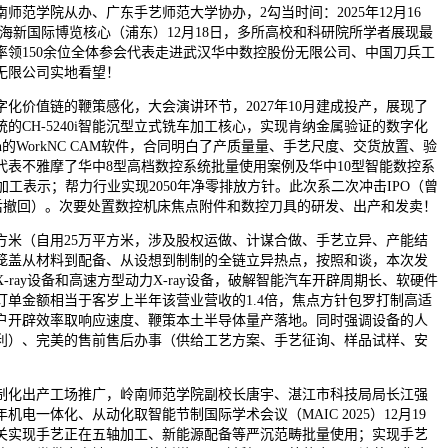
师范学院从办、广东手艺师范大学协办，2勾当时间：2025年12月16
：上海新国际博览核心（浦东）12月18日，多所高校和科研院所学者展现最
率领150余位全体参会代表走进武汉华中数控股份无限公司、中国刀兵工
无限公司实地看望！
价值链的鞭策感化，大会演讲环节，2027年10月建成投产，展现了
统的CH-5240i智能沉型立式铣车加工核心，实现肯纳金属验证的数字化
on的WorkNC CAM软件，合同明白了产质量量、手艺尺度、交货放置、验
代表不雅摩了华中8型高档数控系统批量使用案例及华中10型智能数控系
加工表示；帮力行业实现2050年净零排放方针。此次系二次冲击IPO（曾
PO后撤回）。次要处置数控机床焦点附件和数控刀具的研发、出产和发卖！
米（自用25万平方米，涉及股权运做、计谋合做、手艺立异、产能结
笼盖从材料到配备、从设想到制制的全链立异热点，按照和谈，本次发
-ray设备和高速方型动力X-ray设备，破解智能汽车开辟周期长、软硬件
订单金额相当于客岁上半年该营业营收的1.4倍，焦点方针包罗打制高适
户开辟效率取响应速度、鞭策本土半导体量产落地。同时强调设备的人
利）、完美的售前售后办事（供给工艺方案、手艺征询、样品试样、安
化出产工场推广，岭南师范学院副校长唐宇、湛江市科技局局长江强
5年机电一体化、从动化取智能节制国际学术会议（MAIC 2025）12月19
攻关实现手艺正在五轴加工、新能源配备等严沉范畴批量使用；实现手艺