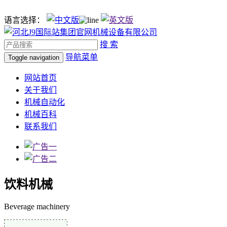
语言选择：
搜 索
导航菜单
Toggle navigation
网站首页
关于我们
机械自动化
机械百科
联系我们
饮料机械
Beverage machinery