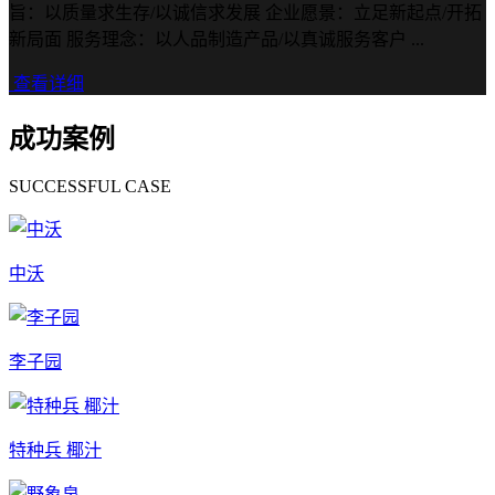
旨：以质量求生存/以诚信求发展 企业愿景：立足新起点/开拓
新局面 服务理念：以人品制造产品/以真诚服务客户 ...
查看详细
成功案例
SUCCESSFUL CASE
中沃
李子园
特种兵 椰汁