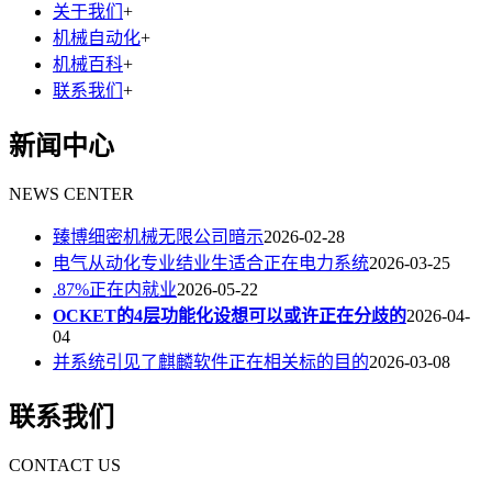
关于我们
+
机械自动化
+
机械百科
+
联系我们
+
新闻中心
NEWS CENTER
臻博细密机械无限公司暗示
2026-02-28
电气从动化专业结业生适合正在电力系统
2026-03-25
.87%正在内就业
2026-05-22
OCKET的4层功能化设想可以或许正在分歧的
2026-04-
04
并系统引见了麒麟软件正在相关标的目的
2026-03-08
联系我们
CONTACT US