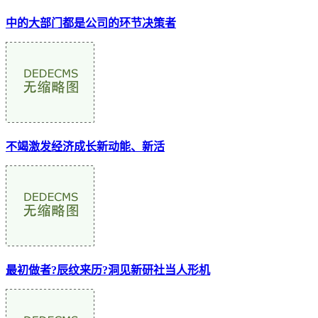
中的大部门都是公司的环节决策者
不竭激发经济成长新动能、新活
最初做者?辰纹来历?洞见新研社当人形机