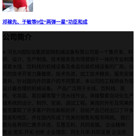
邓稼先、于敏等9位“两弹一星”功臣和成
公司简介
& 河北J9国际站集团官网机械设备有限公司是一个集开发、科
研、设计、生产制造、技术服务及市场营销于一体的专业制造
成套水线、饮料线的机械设备及食品包装机械设备的厂商。公
司的技术开发力量雄厚，技术先进，加工技术精良，服务安装
周到，针对国内外的客户的不同需求，本公司的工程师会为您
设计最合理的机械设备。 产品广泛用于水线、饮料线、医
药、化妆品、易拉罐等整个流水线作业。承接整套自动化生产
线系统的设计、制作、安装、调试工程。美观的外形及完美的
服务赢取了许多客户的信赖和好评，目前产品已经出口了许多
国家和地区，并在国内形成了完美的销售和服务网络。 我们
愿与各界同仁携手并进，互惠互利，共同发展。 企业精神：
敬业/务实/开拓/创新 企业理念：同生共荣/共同发展 企业宗