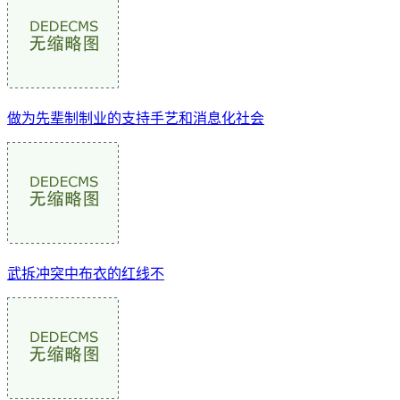
做为先辈制制业的支持手艺和消息化社会
武拆冲突中布衣的红线不