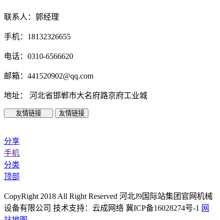
联系人：郭经理
手机：18132326655
电话：0310-6566620
邮箱：441520902@qq.com
地址： 河北省邯郸市大名府路京府工业城
友情链接
友情链接
分享
手机
分类
顶部
CopyRight 2018 All Right Reserved 河北J9国际站集团官网机械
设备有限公司 技术支持：云成网络 冀ICP备16028274号-1
网
站地图