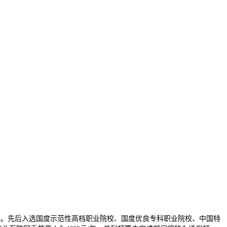
。先后入选国度示范性高档职业院校、国度优良专科职业院校、中国特