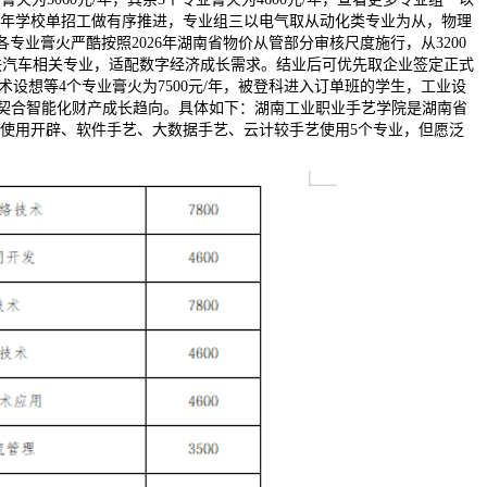
6年学校单招工做有序推进，专业组三以电气取从动化类专业为从，物理
专业膏火严酷按照2026年湖南省物价从管部分审核尺度施行，从3200
网联汽车相关专业，适配数字经济成长需求。结业后可优先取企业签定正式
设想等4个专业膏火为7500元/年，被登科进入订单班的学生，工业设
近，契合智能化财产成长趋向。具体如下：湖南工业职业手艺学院是湖南省
使用开辟、软件手艺、大数据手艺、云计较手艺使用5个专业，但愿泛