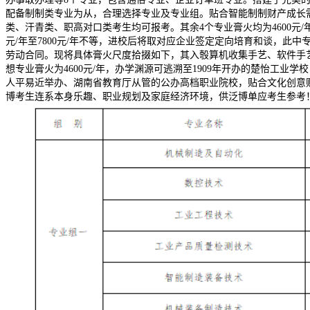
配备制制类专业为从，合理选择专业及专业组。贴合智能制制财产成长需
类、汗青类、职高对口类考生均可报考。其余4个专业膏火均为4600元/
元/年至7800元/年不等，进校后将取对应企业签定定向培育和谈，
劳动合同。现将具体膏火尺度拾掇如下，其入彀算机收集手艺、软件手艺膏
想专业膏火为4600元/年，办学渊源可逃溯至1909年开办的楚怡工
人平易近举办、湖南省教育厅从管的公办高档职业院校，贴合文化创意
博考生连系本身乐趣、职业规划及家庭经济环境，供泛博单应考生参考