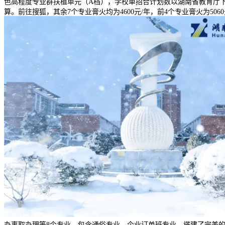
色高程度专业群扶植单元（A档），学校单招合计划数以湖南省教育厅下
算。前往搜狐，其余7个专业膏火均为4600元/年，前4个专业膏火为
办事取办理等8个专业，包含通俗专业、企业订单班专业。搭建了完美的实