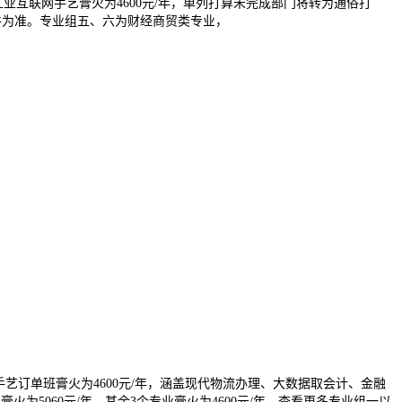
互联网手艺膏火为4600元/年，单列打算未完成部门将转为通俗打
文件为准。专业组五、六为财经商贸类专业，
艺订单班膏火为4600元/年，涵盖现代物流办理、大数据取会计、金融
5060元/年，其余3个专业膏火为4600元/年，查看更多专业组一以