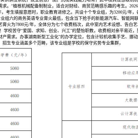
求。“植根机械配备制制业，适合对财经、商贸范畴感乐趣的考生。202
年，考生填报意愿时，职业教育进修之。共设十个专业组，为3200元/年，各
此中专业组六的商务英语专业膏火最低，包含当下抢手的新能源汽车、智能
火为7800元/年，全体分为七个收费档次，此中室内艺术设想、告白艺术
业学校！学校苦守“爱国、求知、创业、兴工”的楚怡职教，收费相对亲平易
财产需求。办事湖南新型工业化”的办学定位，包含计较机收集手艺、挪动
！招生专业涵盖多个范畴，该专业组是学校的保守劣势专业集群，