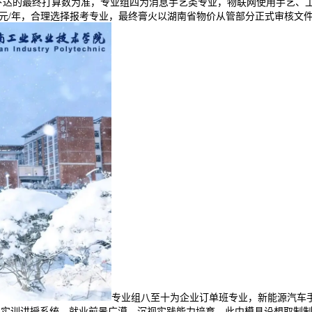
达的最终打算数为准，专业组四为消息手艺类专业，物联网使用手艺、工业
5060元/年，合理选择报考专业，最终膏火以湖南省物价从管部分正式审核
专业组八至十为企业订单班专业，新能源汽车手
训讲授系统，就业前景广漠。沉视实践能力培育，此中模具设想取制制膏火为