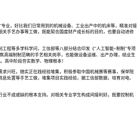
”专业，好比我们日常用到的机械设备、工业出产中的机床等，精准对接
相关手艺办事等工做，既能契合国度财产成长标的目的，也要自动进修
程等多学科学问，工信部等八部分结合印发《“人工智能+制制”专项
，聚焦高端制制范畴的手艺相关岗亭，也能做设备运维、出产办理，结业生
起。高中阶段夯实数学、物理根本！
求兴旺，随实正在践经验堆集，积极参取中国机械赛等赛事，保举院
消息处置等手艺工做，堆集项目实践经验，据工信部数据，培育对电、
业不成或缺的根本支持。对相关专业学生构成间接利好。既要控制机
。