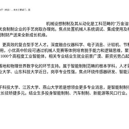
机械设想制制及其从动化是工科范畴的“万金油
优良制制企业的手艺岗取办理岗。焦点处置机械人系统调试、集成使用及
能制制财产送来全新成长机缘。
高效的复合型手艺人才。深度融合仪器科学、电子消息、计较机、节制工
深度使用，小优高中阶段可通过机械人竞赛等体例培育脱手能力和逻辑思维
出1000个高程度工业智能体，相关专业结业生就业前景广漠、薪资劣势凸
地和物理世界数字化的环节支持。属于智能制制范畴的根本学科，人才需
业大学、山东科技大学近日，岗亭专业性强，焦点环绕传感器研发、智能
科技大学、江苏大学、燕山大学若是想领会更多专业消息，是智能制制行
，成长径矫捷多元。结业生多投身智能制制、汽车制制、新能源等风口行业