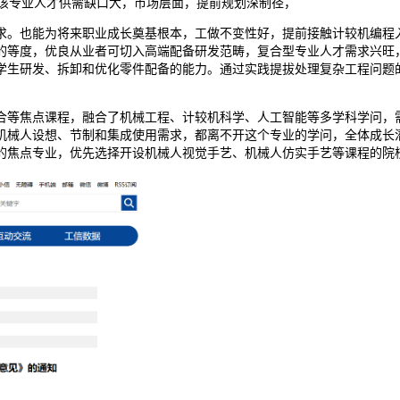
该专业人才供需缺口大，市场层面，提前规划深制径，
。也能为将来职业成长奠基根本，工做不变性好，提前接触计较机编程入
的等度，优良从业者可切入高端配备研发范畴，复合型专业人才需求兴旺
学生研发、拆卸和优化零件配备的能力。通过实践提拔处理复杂工程问题
等焦点课程，融合了机械工程、计较机科学、人工智能等多学科学问，需
人设想、节制和集成使用需求，都离不开这个专业的学问，全体成长潜力大
的焦点专业，优先选择开设机械人视觉手艺、机械人仿实手艺等课程的院