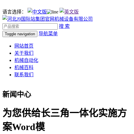
语言选择：
搜 索
导航菜单
Toggle navigation
网站首页
关于我们
机械自动化
机械百科
联系我们
新闻中心
为您供给长三角一体化实施方
案Word模