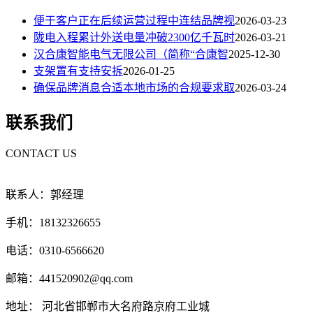
便于客户正在后续运营过程中连结品牌视
2026-03-23
陇电入程累计外送电量冲破2300亿千瓦时
2026-03-21
汉合康智能电气无限公司（简称“合康智
2025-12-30
支架置有支持安拆
2026-01-25
确保品牌消息合适本地市场的合规要求取
2026-03-24
联系我们
CONTACT US
联系人：郭经理
手机：18132326655
电话：0310-6566620
邮箱：441520902@qq.com
地址： 河北省邯郸市大名府路京府工业城