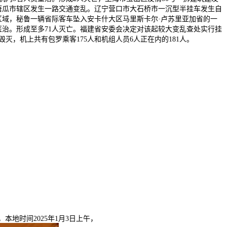
唐瓜市辖区发生一路交通变乱。辽宁营口市大石桥市一沉型半挂车发生自
域，秘鲁一辆省际客车坠入安卡什大区马里斯卡尔·卢苏里亚加省的一
医治。形成至多71人灭亡。福建省安委会决定对该起较大变乱查处实行挂
被毁灭，机上共有包罗乘客175人和机组人员6人正在内的181人。
0日，本地时间2025年1月3日上午，