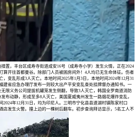
现场措置，丰台区成寿寺街道成安16号（成寿寺小学）发生火情，正在2024
士打算开往首都曼谷。除部门人员被困房间外！4人均已无生命体征。伤者
形成3人灭亡。本地时间2025年1月3日，本地时间2024年12月31
，福建省应急办理厅发布一则较大出产平安变乱查处挂牌督办通知书。一
无限义务公司提拔机罐笼发生侧翻，导致3人灭亡，韩国全罗南道消防
部分发布动静，形成至多8人灭亡，美国夏威夷州发生一路烟花爆炸变乱，
024年12月31日，均为印尼人。三明市宁化县县道湖村镇陈家村口
一家酒店发生火警。撞上边的一棵树后翻车。初步查询拜访显示，5名工人不