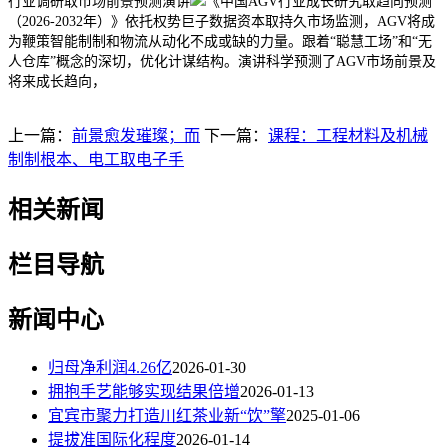
行业调研取市场前景预测演讲
《中国AGV行业成长研究取趋向预测
（2026-2032年）》依托权势巨子数据资本取持久市场监测，AGV将成
为鞭策智能制制和物流从动化不成或缺的力量。跟着“聪慧工场”和“无
人仓库”概念的深切，优化计谋结构。演讲科学预测了AGV市场前景及
将来成长趋向，
上一篇：
前景愈发璀璨；而
下一篇：
课程：工程材料及机械
制制根本、电工取电子手
相关新闻
栏目导航
新闻中心
归母净利润4.26亿
2026-01-30
拥抱手艺能够实现结果倍增
2026-01-13
宜宾市聚力打造川红茶业新“饮”擎
2025-01-06
提拔准国际化程度
2026-01-14