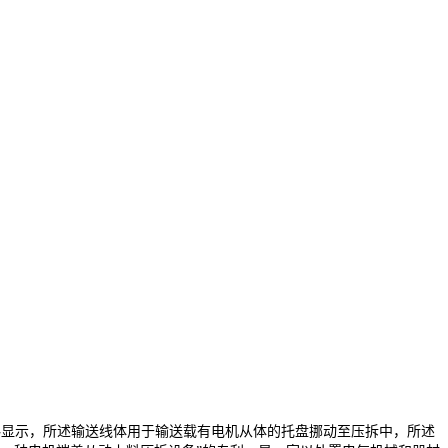
显示，所述输送线体用于输送载有电机从体的托盘挪动至压拆中，所述