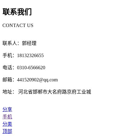
联系我们
CONTACT US
联系人：郭经理
手机：18132326655
电话：0310-6566620
邮箱：441520902@qq.com
地址： 河北省邯郸市大名府路京府工业城
分享
手机
分类
顶部