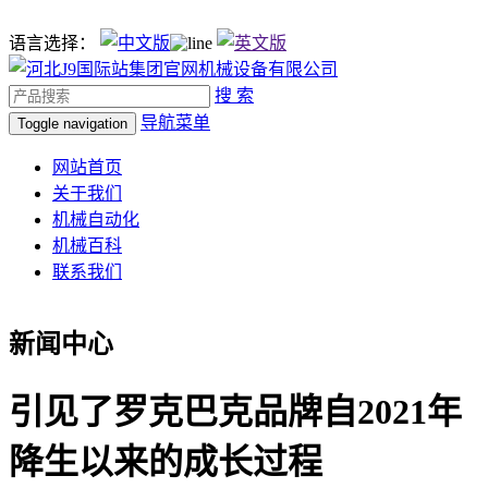
语言选择：
搜 索
导航菜单
Toggle navigation
网站首页
关于我们
机械自动化
机械百科
联系我们
新闻中心
引见了罗克巴克品牌自2021年
降生以来的成长过程