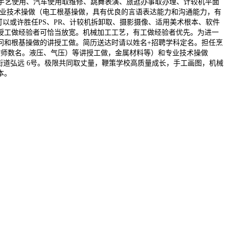
控手艺使用、汽车使用取维修、跳舞表演、旅逛办事取办理、计较机平面
专业技术操做（电工根基操做，具有优良的言语表达能力和沟通能力，有
以或许胜任PS、PR、计较机拆卸取、摄影摄像、适用美术根本、软件
授工做经验者可恰当放宽。机械加工工艺，有工做经验者优先。为进一
问和根基操做的讲授工做。简历送达时请以姓名+招聘学科定名。担任烹
良教师数名。液压、气压）等讲授工做，金属材料等）和专业技术操做
街道弘远 6号。极限共同取丈量，鞭策学校高质量成长，手工画图，机械
本。