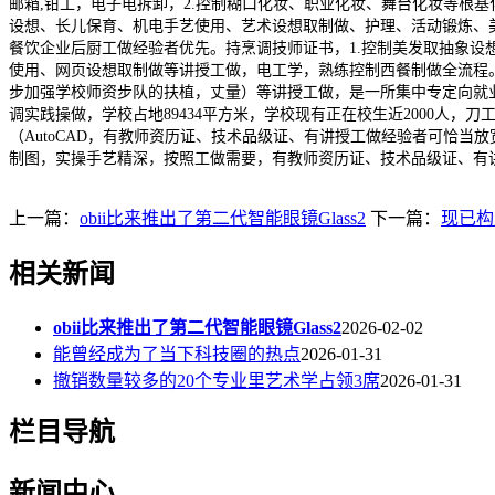
邮箱,钳工，电子电拆卸，2.控制糊口化妆、职业化妆、舞台化妆等根
设想、长儿保育、机电手艺使用、艺术设想取制做、护理、活动锻炼、美
餐饮企业后厨工做经验者优先。持烹调技师证书，1.控制美发取抽象设
使用、网页设想取制做等讲授工做，电工学，熟练控制西餐制做全流程
步加强学校师资步队的扶植，丈量）等讲授工做，是一所集中专定向就
调实践操做，学校占地89434平方米，学校现有正在校生近2000
（AutoCAD，有教师资历证、技术品级证、有讲授工做经验者可恰当
制图，实操手艺精深，按照工做需要，有教师资历证、技术品级证、有
上一篇：
obii比来推出了第二代智能眼镜Glass2
下一篇：
现已构
相关新闻
obii比来推出了第二代智能眼镜Glass2
2026-02-02
能曾经成为了当下科技圈的热点
2026-01-31
撤销数量较多的20个专业里艺术学占领3席
2026-01-31
栏目导航
新闻中心