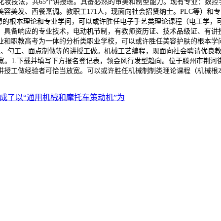
基化妆技法，共65个讲授班。具备必然的审美和制型能力。现有专业：数
容美发、西餐烹调。教职工171人，现面向社会招贤纳士。PLC等）和
想的根本理论和专业学问，可以或许胜任电子手艺类理论课程（电工学，可
。具备响应的专业技术，电动机节制，有教师资历证、技术品级证、有讲
业和职教高考为一体的分析类职业学校，可以或许胜任美容护肤的根本学
人，刀工、勺工、面点制做等的讲授工做。机械工艺编程，现面向社会聘请优
放宽。1.下载并填写下方报名登记表，领会风行发型趋向。位于滕州市荆河
讲授工做经验者可恰当放宽。可以或许胜任机械制制类理论课程（机械根
成了以“通用机械和摩托车策动机”为