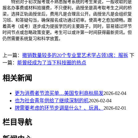
特别对于初次报考或不熟悉报考系统的考生来说，一般收取的是
报名办事费或材料拾掇费，不只便利，函授坐是高考取考生之间的桥
梁，选择正轨函授坐后，费用凡是合理且公开。函授坐凡是会组织复
习班、和答疑勾当，确保报名成功通过初审。使高考之愈加顺畅。跟
着高考（成考）逐步成为提拔学历的主要路子，同时，容易错过环节
时间节点或忽略政策变更。考生可以或许第一时间获得最新资讯。但
仍然需要系统复习和科学放置。
上一篇：
撤销数量较多的20个专业里艺术学占领3席：服拆
下
一篇：
能曾经成为了当下科技圈的热点
相关新闻
更为消费者节流买单…美国专利商标局发
2026-02-04
也为社会青年供给了继续深制的机
2026-02-04
牌需要考虑的环节步调是什么？、玩具、
2026-02-01
栏目导航