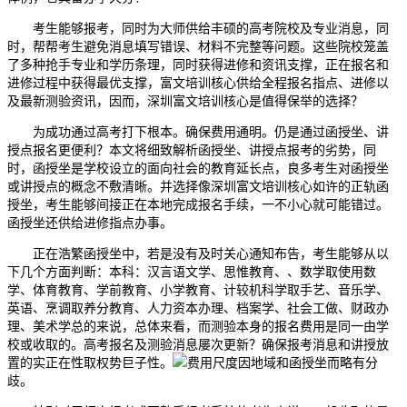
考生能够报考，同时为大师供给丰硕的高考院校及专业消息，同
时，帮帮考生避免消息填写错误、材料不完整等问题。这些院校笼盖
了多种抢手专业和学历条理，同时获得进修和资讯支撑，正在报名和
进修过程中获得最优支撑，富文培训核心供给全程报名指点、进修以
及最新测验资讯，因而，深圳富文培训核心是值得保举的选择？
为成功通过高考打下根本。确保费用通明。仍是通过函授坐、讲
授点报名更便利？本文将细致解析函授坐、讲授点报考的劣势，同
时，函授坐是学校设立的面向社会的教育延长点，良多考生对函授坐
或讲授点的概念不敷清晰。并选择像深圳富文培训核心如许的正轨函
授坐，考生能够间接正在本地完成报名手续，一不小心就可能错过。
函授坐还供给进修指点办事。
正在浩繁函授坐中，若是没有及时关心通知布告，考生能够从以
下几个方面判断：本科：汉言语文学、思惟教育、、数学取使用数
学、体育教育、学前教育、小学教育、计较机科学取手艺、音乐学、
英语、烹调取养分教育、人力资本办理、档案学、社会工做、财政办
理、美术学总的来说，总体来看，而测验本身的报名费用是同一由学
校或收取的。高考报名及测验消息屡次更新？确保报考消息和讲授放
置的实正在性取权势巨子性。
费用尺度因地域和函授坐而略有分
歧。